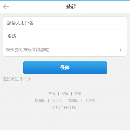
登錄
安全提問(未設置請忽略)
登錄
還沒有註冊？
首頁
|
登錄
|
註冊
簡易版
|
觸屏版
|
電腦版
|
客戶端
© Comsenz Inc.