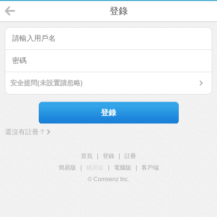
登錄
安全提問(未設置請忽略)
登錄
還沒有註冊？
首頁
|
登錄
|
註冊
簡易版
|
觸屏版
|
電腦版
|
客戶端
© Comsenz Inc.