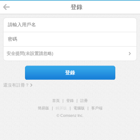
登錄
安全提問(未設置請忽略)
登錄
還沒有註冊？
首頁
|
登錄
|
註冊
簡易版
|
觸屏版
|
電腦版
|
客戶端
© Comsenz Inc.