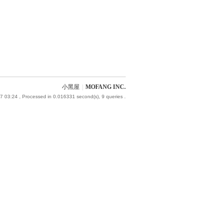
小黑屋
|
MOFANG INC.
7 03:24
, Processed in 0.016331 second(s), 9 queries .