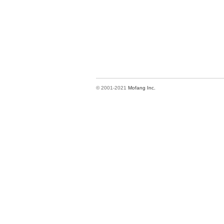
© 2001-2021
Mofang Inc.