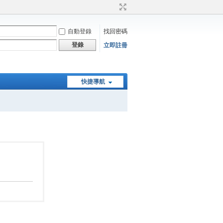
自動登錄
找回密碼
登錄
立即註冊
快捷導航