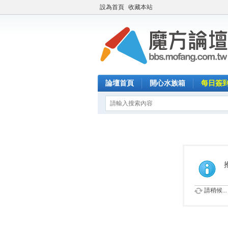
設為首頁
收藏本站
論壇首頁
開心水族箱
每日簽
請稍候...