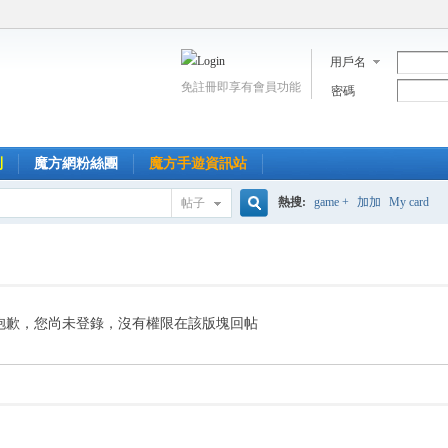
用戶名
免註冊即享有會員功能
密碼
到
魔方網粉絲團
魔方手遊資訊站
熱搜:
game +
加加
My card
帖子
搜
索
抱歉，您尚未登錄，沒有權限在該版塊回帖