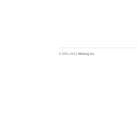
© 2001-2021
Mofang Inc.