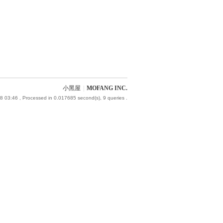
小黑屋
|
MOFANG INC.
8 03:46
, Processed in 0.017685 second(s), 9 queries .