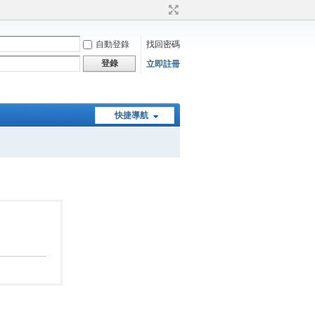
自動登錄
找回密碼
登錄
立即註冊
快捷導航