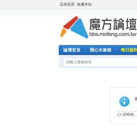
設為首頁
收藏本站
論壇首頁
開心水族箱
每日簽
請稍候...