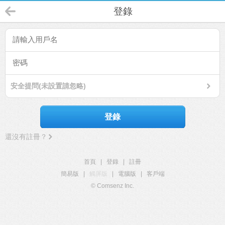
登錄
安全提問(未設置請忽略)
登錄
還沒有註冊？
首頁
|
登錄
|
註冊
簡易版
|
觸屏版
|
電腦版
|
客戶端
© Comsenz Inc.