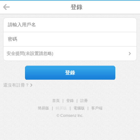
登錄
安全提問(未設置請忽略)
登錄
還沒有註冊？
首頁
|
登錄
|
註冊
簡易版
|
觸屏版
|
電腦版
|
客戶端
© Comsenz Inc.