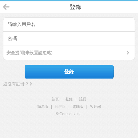
登錄
安全提問(未設置請忽略)
登錄
還沒有註冊？
首頁
|
登錄
|
註冊
簡易版
|
觸屏版
|
電腦版
|
客戶端
© Comsenz Inc.