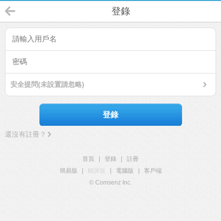
登錄
安全提問(未設置請忽略)
登錄
還沒有註冊？
首頁
|
登錄
|
註冊
簡易版
|
觸屏版
|
電腦版
|
客戶端
© Comsenz Inc.