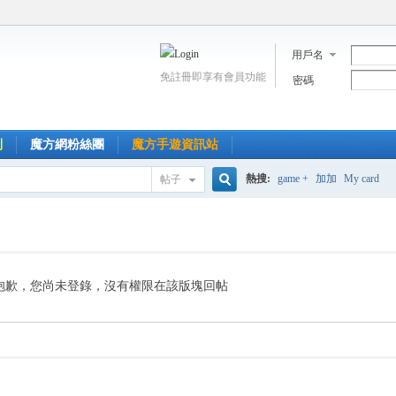
用戶名
免註冊即享有會員功能
密碼
到
魔方網粉絲團
魔方手遊資訊站
熱搜:
game +
加加
My card
帖子
搜
索
抱歉，您尚未登錄，沒有權限在該版塊回帖