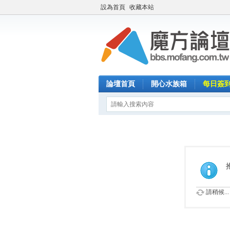
設為首頁
收藏本站
論壇首頁
開心水族箱
每日簽
請稍候...