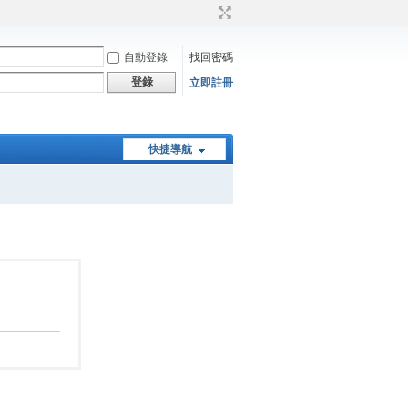
自動登錄
找回密碼
登錄
立即註冊
快捷導航