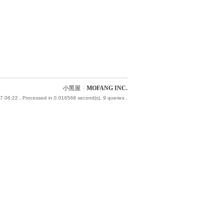
小黑屋
|
MOFANG INC.
7 06:22
, Processed in 0.016568 second(s), 9 queries .