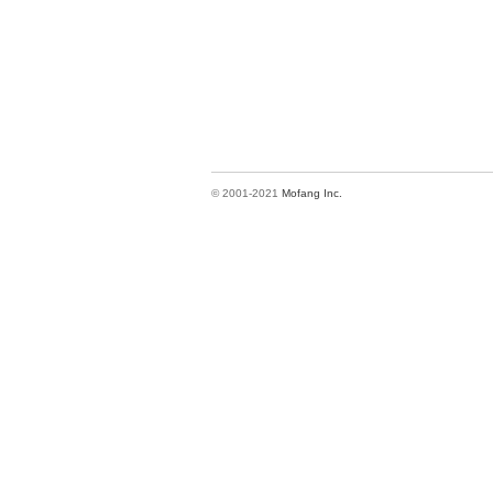
© 2001-2021
Mofang Inc.