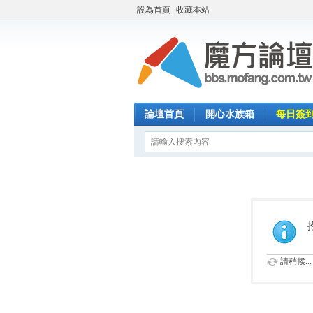
設為首頁
收藏本站
論壇首頁
開心水族箱
每日簽
請稍候...