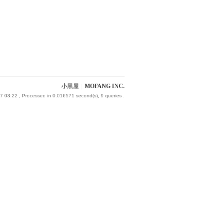
小黑屋
|
MOFANG INC.
7 03:22
, Processed in 0.016571 second(s), 9 queries .