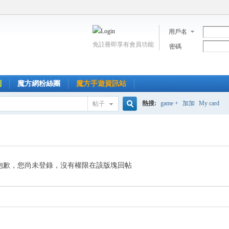
用戶名
免註冊即享有會員功能
密碼
到
魔方網粉絲團
魔方手遊資訊站
熱搜:
game +
加加
My card
帖子
搜
索
抱歉，您尚未登錄，沒有權限在該版塊回帖