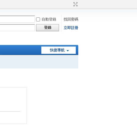
自動登錄
找回密碼
登錄
立即註冊
快捷導航