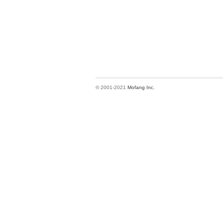
© 2001-2021
Mofang Inc.