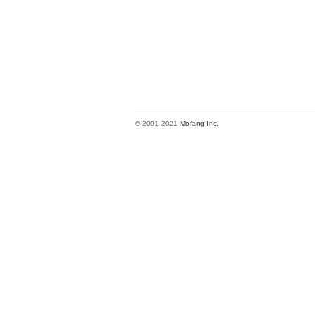
© 2001-2021
Mofang Inc.