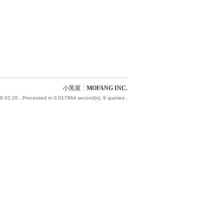
小黑屋
|
MOFANG INC.
8 02:20
, Processed in 0.017964 second(s), 9 queries .