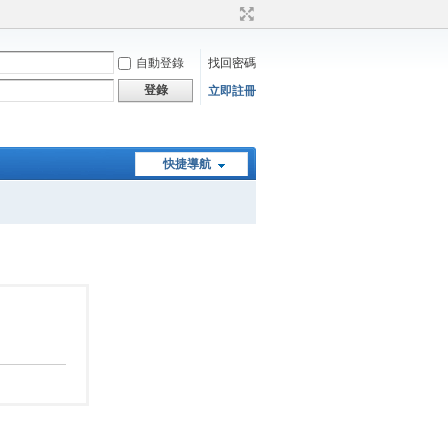
自動登錄
找回密碼
登錄
立即註冊
快捷導航