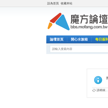
設為首頁
收藏本站
論壇首頁
開心水族箱
每日簽
請稍候...