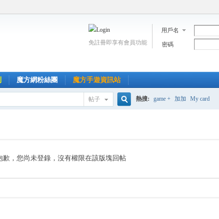
用戶名
免註冊即享有會員功能
密碼
到
魔方網粉絲團
魔方手遊資訊站
熱搜:
game +
加加
My card
帖子
搜
索
抱歉，您尚未登錄，沒有權限在該版塊回帖