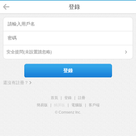
登錄
安全提問(未設置請忽略)
登錄
還沒有註冊？
首頁
|
登錄
|
註冊
簡易版
|
觸屏版
|
電腦版
|
客戶端
© Comsenz Inc.