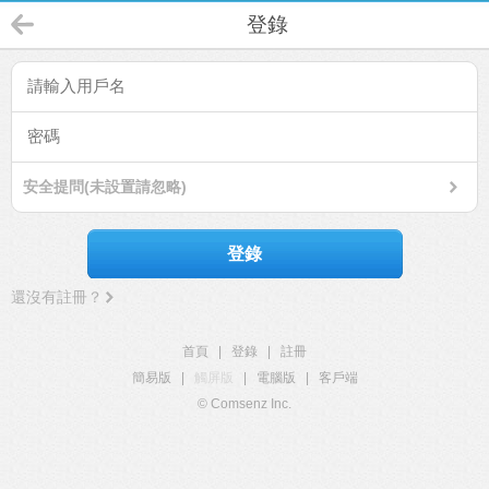
登錄
安全提問(未設置請忽略)
登錄
還沒有註冊？
首頁
|
登錄
|
註冊
簡易版
|
觸屏版
|
電腦版
|
客戶端
© Comsenz Inc.