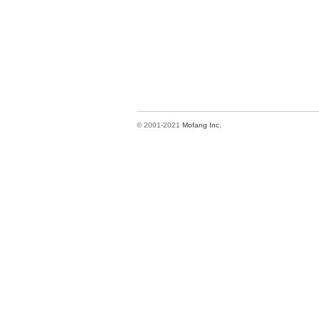
© 2001-2021
Mofang Inc.