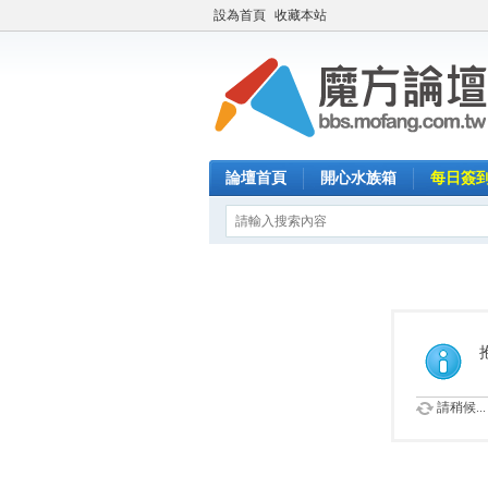
設為首頁
收藏本站
論壇首頁
開心水族箱
每日簽
請稍候...