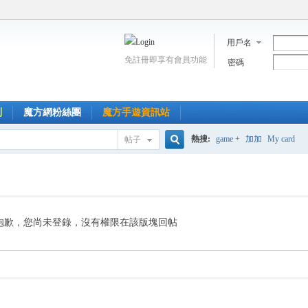
用戶名
免註冊即享有會員功能
密碼
到
魔方網粉絲團
魔方手遊資訊站
熱搜:
game +
加加
My card
帖子
搜
索
抱歉，您尚未登錄，沒有權限在該版塊回帖