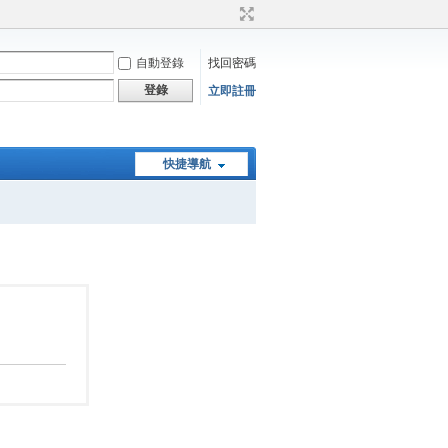
自動登錄
找回密碼
登錄
立即註冊
快捷導航