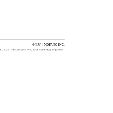
小黑屋
|
MOFANG INC.
8 17:16
, Processed in 0.024008 second(s), 9 queries .