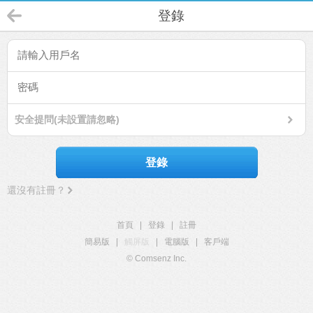
登錄
安全提問(未設置請忽略)
登錄
還沒有註冊？
首頁
|
登錄
|
註冊
簡易版
|
觸屏版
|
電腦版
|
客戶端
© Comsenz Inc.