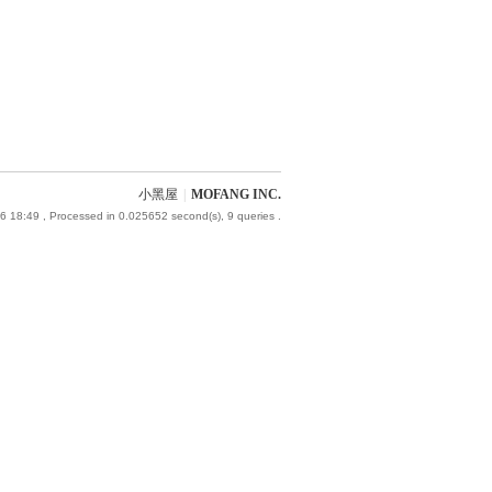
小黑屋
|
MOFANG INC.
6 18:49
, Processed in 0.025652 second(s), 9 queries .