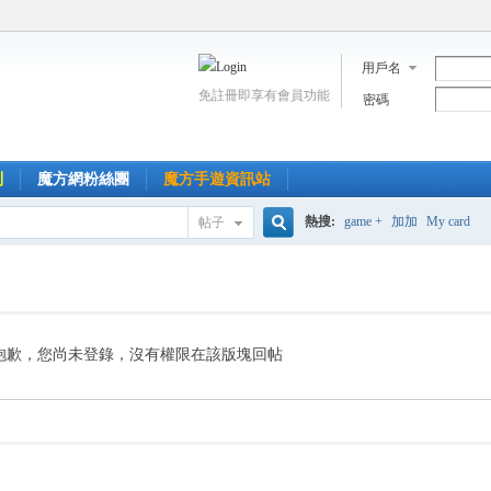
用戶名
免註冊即享有會員功能
密碼
到
魔方網粉絲團
魔方手遊資訊站
熱搜:
game +
加加
My card
帖子
搜
索
抱歉，您尚未登錄，沒有權限在該版塊回帖