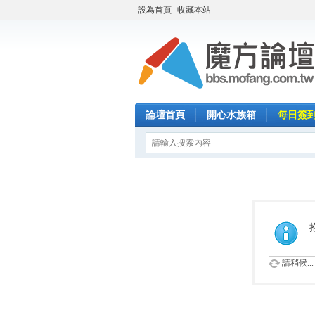
設為首頁
收藏本站
論壇首頁
開心水族箱
每日簽
請稍候...