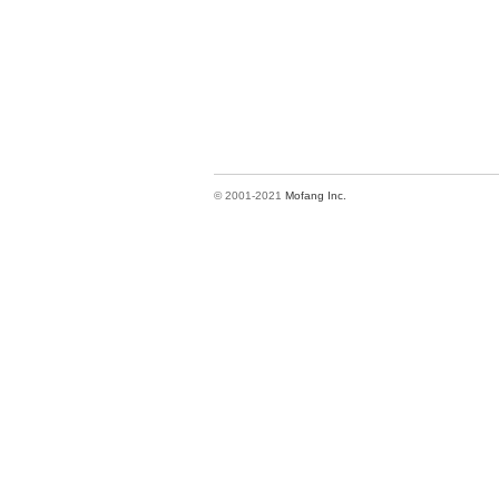
© 2001-2021
Mofang Inc.