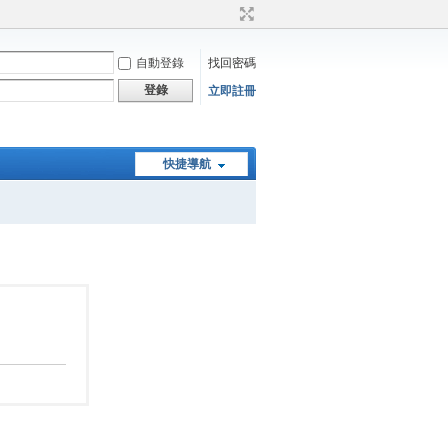
自動登錄
找回密碼
登錄
立即註冊
快捷導航