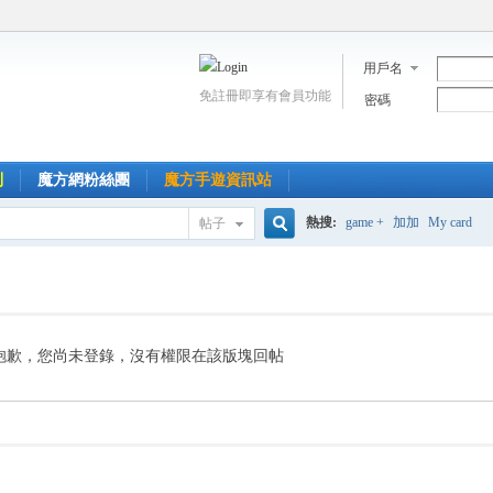
用戶名
免註冊即享有會員功能
密碼
到
魔方網粉絲團
魔方手遊資訊站
熱搜:
game +
加加
My card
帖子
搜
索
抱歉，您尚未登錄，沒有權限在該版塊回帖