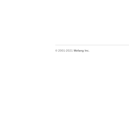
© 2001-2021
Mofang Inc.