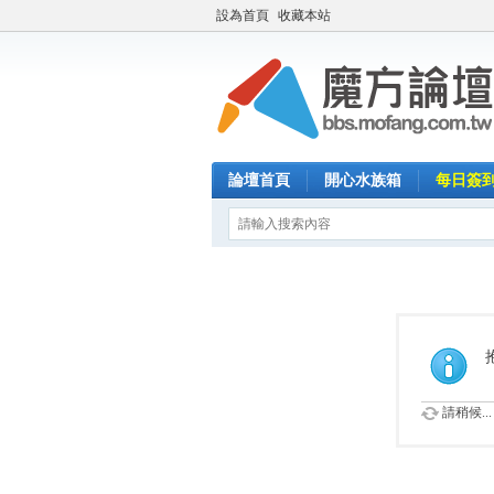
設為首頁
收藏本站
論壇首頁
開心水族箱
每日簽
請稍候...