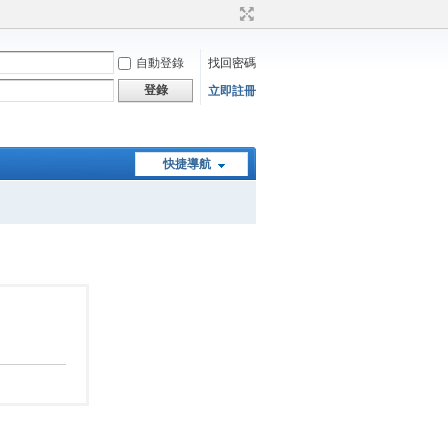
自動登錄
找回密碼
登錄
立即註冊
快捷導航