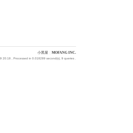
小黑屋
|
MOFANG INC.
9 20:18
, Processed in 0.018289 second(s), 9 queries .