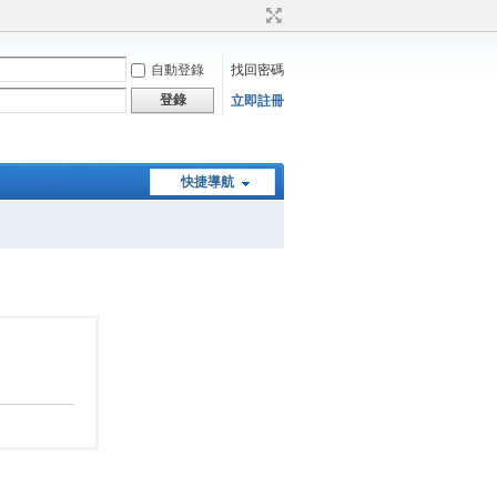
自動登錄
找回密碼
登錄
立即註冊
快捷導航