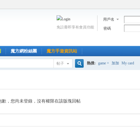
用戶名
免註冊即享有會員功能
密碼
到
魔方網粉絲團
魔方手遊資訊站
熱搜:
game +
加加
My card
帖子
搜
索
抱歉，您尚未登錄，沒有權限在該版塊回帖