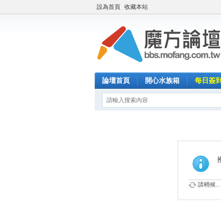
設為首頁
收藏本站
論壇首頁
開心水族箱
每日簽
請稍候...