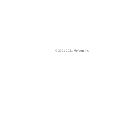
© 2001-2021
Mofang Inc.