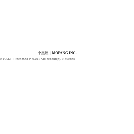
小黑屋
|
MOFANG INC.
9 19:33
, Processed in 0.018738 second(s), 9 queries .