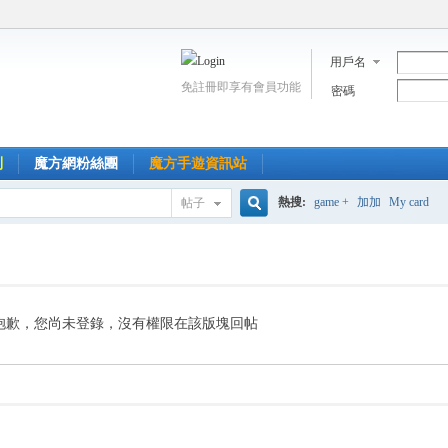
用戶名
免註冊即享有會員功能
密碼
到
魔方網粉絲團
魔方手遊資訊站
熱搜:
game +
加加
My card
帖子
搜
索
抱歉，您尚未登錄，沒有權限在該版塊回帖