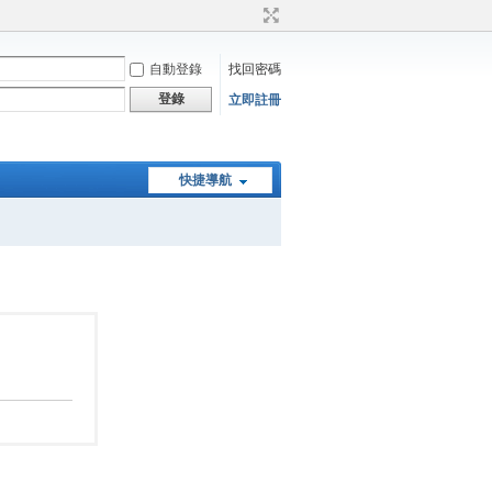
自動登錄
找回密碼
登錄
立即註冊
快捷導航