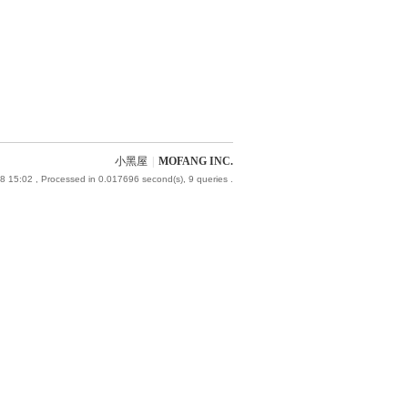
小黑屋
|
MOFANG INC.
8 15:02
, Processed in 0.017696 second(s), 9 queries .