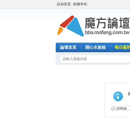
設為首頁
收藏本站
論壇首頁
開心水族箱
每日簽
請稍候...