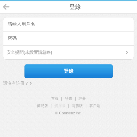
登錄
安全提問(未設置請忽略)
登錄
還沒有註冊？
首頁
|
登錄
|
註冊
簡易版
|
觸屏版
|
電腦版
|
客戶端
© Comsenz Inc.