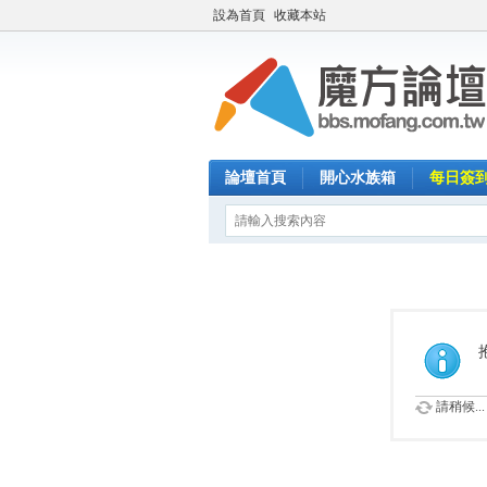
設為首頁
收藏本站
論壇首頁
開心水族箱
每日簽
請稍候...