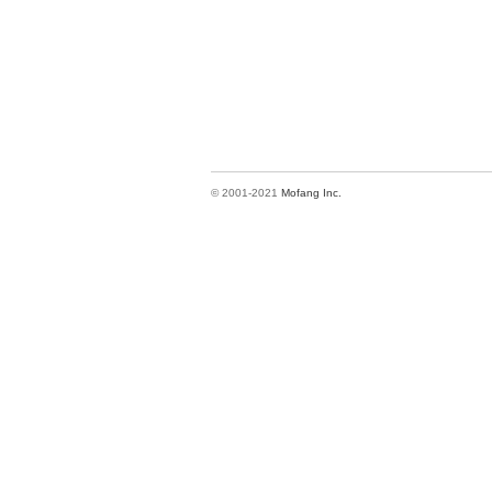
© 2001-2021
Mofang Inc.