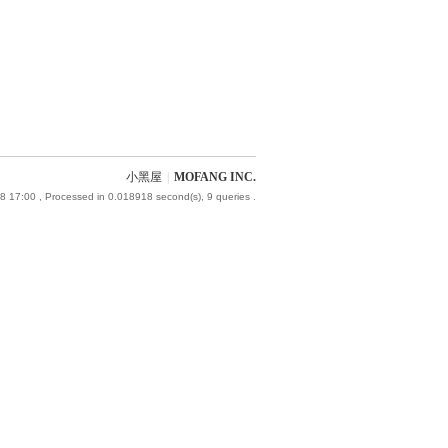
小黑屋
|
MOFANG INC.
8 17:00
, Processed in 0.018918 second(s), 9 queries .