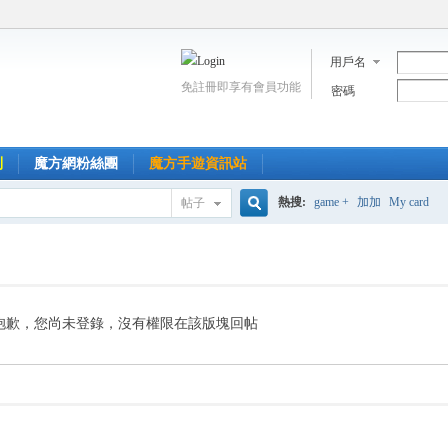
用戶名
免註冊即享有會員功能
密碼
到
魔方網粉絲團
魔方手遊資訊站
熱搜:
game +
加加
My card
帖子
搜
索
抱歉，您尚未登錄，沒有權限在該版塊回帖