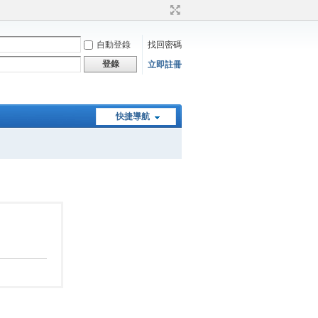
自動登錄
找回密碼
登錄
立即註冊
快捷導航