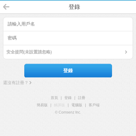
登錄
安全提問(未設置請忽略)
登錄
還沒有註冊？
首頁
|
登錄
|
註冊
簡易版
|
觸屏版
|
電腦版
|
客戶端
© Comsenz Inc.