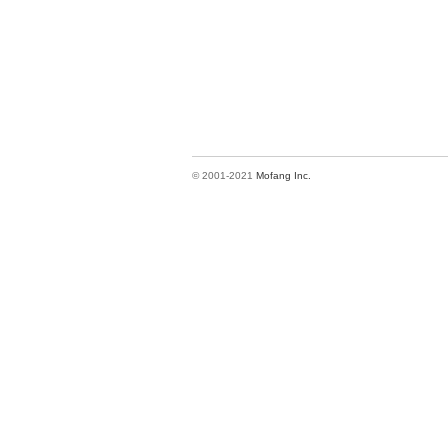
© 2001-2021
Mofang Inc.