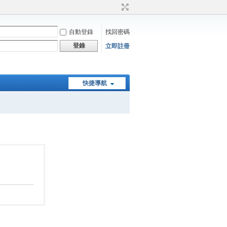
自動登錄
找回密碼
登錄
立即註冊
快捷導航