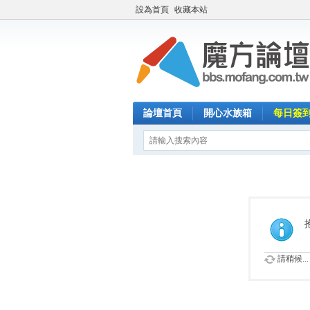
設為首頁
收藏本站
論壇首頁
開心水族箱
每日簽
請稍候...