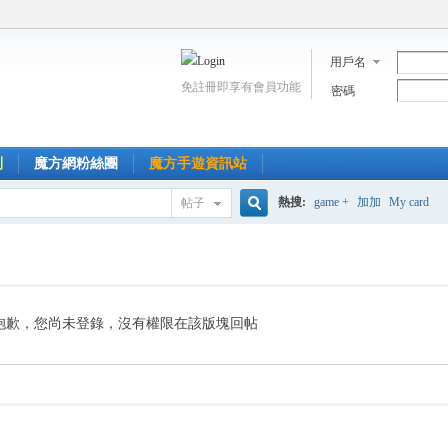
用戶名
免註冊即享有會員功能
密碼
到
魔方網粉絲團
魔方手遊資訊站
熱搜:
game +
加加
My card
帖子
搜
索
抱歉，您尚未登錄，沒有權限在該版塊回帖