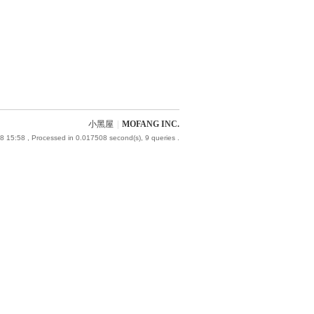
小黑屋
|
MOFANG INC.
8 15:58
, Processed in 0.017508 second(s), 9 queries .