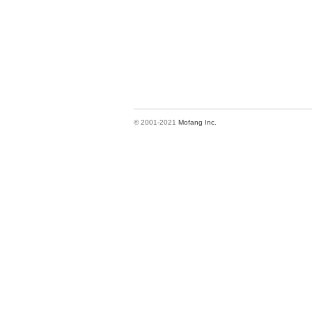
© 2001-2021
Mofang Inc.