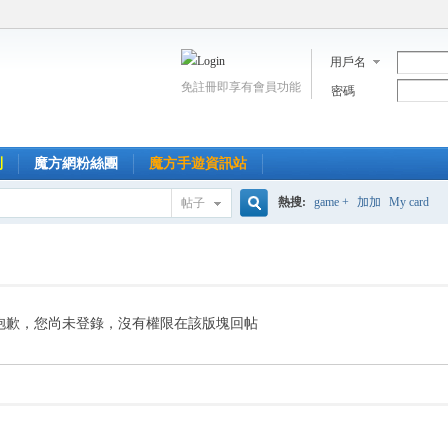
用戶名
免註冊即享有會員功能
密碼
到
魔方網粉絲團
魔方手遊資訊站
熱搜:
game +
加加
My card
帖子
搜
索
抱歉，您尚未登錄，沒有權限在該版塊回帖