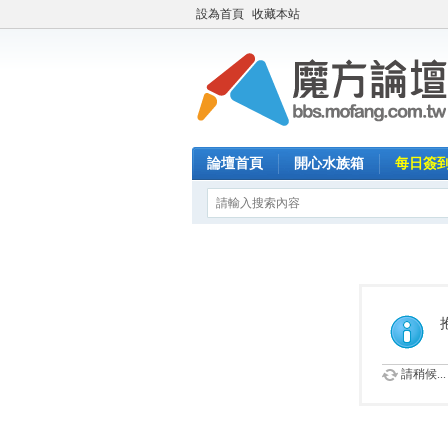
設為首頁
收藏本站
論壇首頁
開心水族箱
每日簽
請稍候...