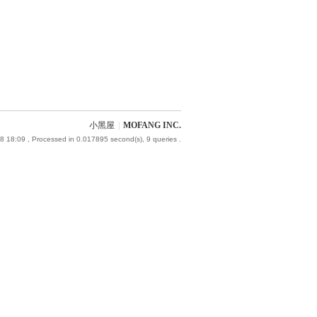
小黑屋
|
MOFANG INC.
8 18:09
, Processed in 0.017895 second(s), 9 queries .