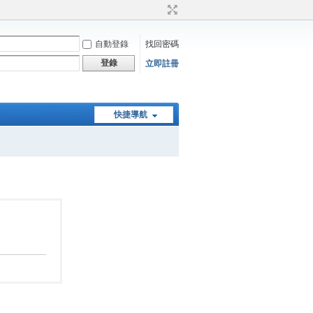
自動登錄
找回密碼
登錄
立即註冊
快捷導航