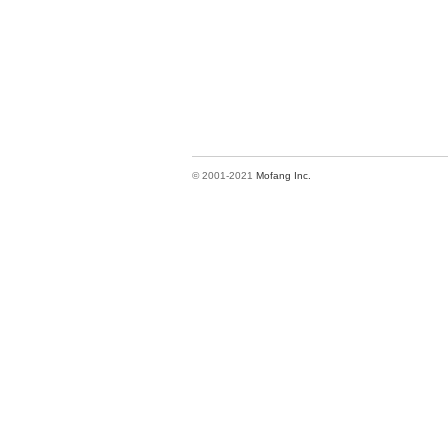
© 2001-2021
Mofang Inc.