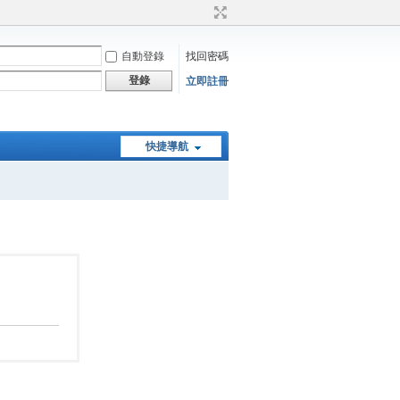
自動登錄
找回密碼
登錄
立即註冊
快捷導航