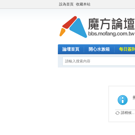
設為首頁
收藏本站
論壇首頁
開心水族箱
每日簽
請稍候...