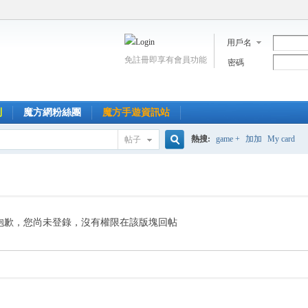
用戶名
免註冊即享有會員功能
密碼
到
魔方網粉絲團
魔方手遊資訊站
熱搜:
game +
加加
My card
帖子
搜
索
抱歉，您尚未登錄，沒有權限在該版塊回帖