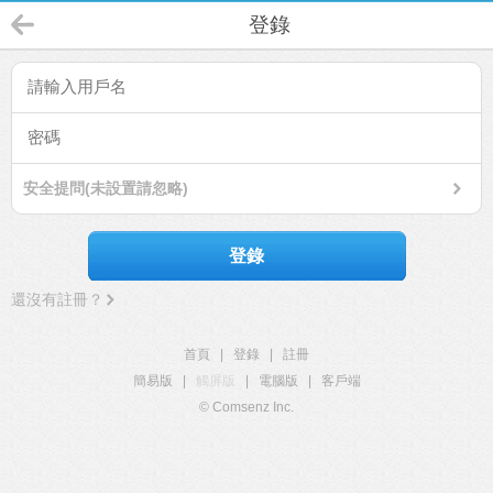
登錄
安全提問(未設置請忽略)
登錄
還沒有註冊？
首頁
|
登錄
|
註冊
簡易版
|
觸屏版
|
電腦版
|
客戶端
© Comsenz Inc.