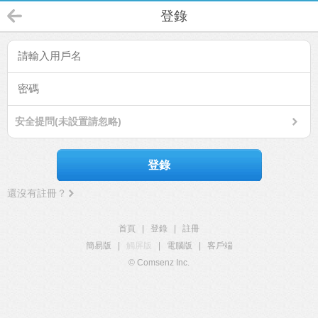
登錄
安全提問(未設置請忽略)
登錄
還沒有註冊？
首頁
|
登錄
|
註冊
簡易版
|
觸屏版
|
電腦版
|
客戶端
© Comsenz Inc.