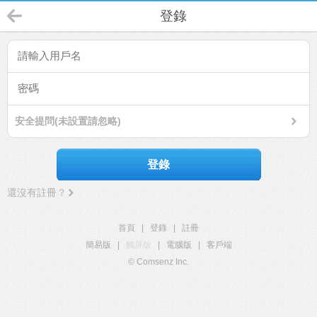
登錄
安全提問(未設置請忽略)
登錄
還沒有註冊？
首頁
|
登錄
|
註冊
簡易版
|
觸屏版
|
電腦版
|
客戶端
© Comsenz Inc.