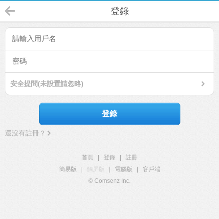
登錄
安全提問(未設置請忽略)
登錄
還沒有註冊？
首頁
|
登錄
|
註冊
簡易版
|
觸屏版
|
電腦版
|
客戶端
© Comsenz Inc.