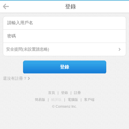
登錄
安全提問(未設置請忽略)
登錄
還沒有註冊？
首頁
|
登錄
|
註冊
簡易版
|
觸屏版
|
電腦版
|
客戶端
© Comsenz Inc.