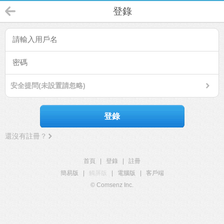
登錄
安全提問(未設置請忽略)
登錄
還沒有註冊？
首頁
|
登錄
|
註冊
簡易版
|
觸屏版
|
電腦版
|
客戶端
© Comsenz Inc.