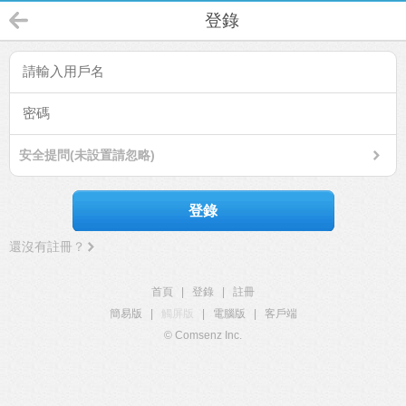
登錄
安全提問(未設置請忽略)
登錄
還沒有註冊？
首頁
|
登錄
|
註冊
簡易版
|
觸屏版
|
電腦版
|
客戶端
© Comsenz Inc.