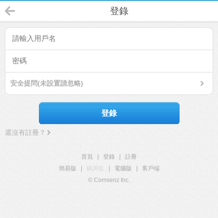
登錄
安全提問(未設置請忽略)
登錄
還沒有註冊？
首頁
|
登錄
|
註冊
簡易版
|
觸屏版
|
電腦版
|
客戶端
© Comsenz Inc.