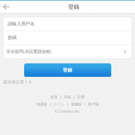
登錄
安全提問(未設置請忽略)
登錄
還沒有註冊？
首頁
|
登錄
|
註冊
簡易版
|
觸屏版
|
電腦版
|
客戶端
© Comsenz Inc.