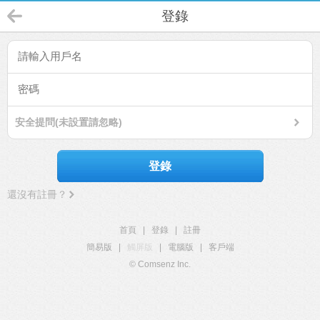
登錄
安全提問(未設置請忽略)
登錄
還沒有註冊？
首頁
|
登錄
|
註冊
簡易版
|
觸屏版
|
電腦版
|
客戶端
© Comsenz Inc.