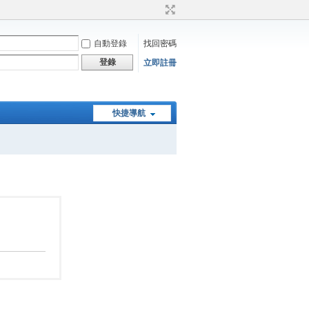
自動登錄
找回密碼
登錄
立即註冊
快捷導航