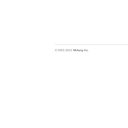
© 2001-2021
Mofang Inc.