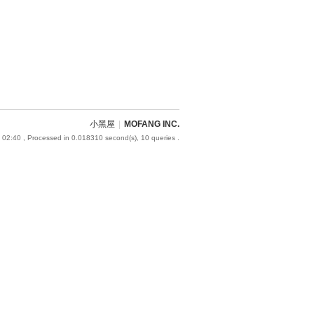
小黑屋
|
MOFANG INC.
 02:40
, Processed in 0.018310 second(s), 10 queries .