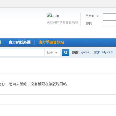
用戶名
免註冊即享有會員功能
密碼
到
魔方網粉絲團
魔方手遊資訊站
熱搜:
game +
加加
My card
帖子
搜
索
抱歉，您尚未登錄，沒有權限在該版塊回帖