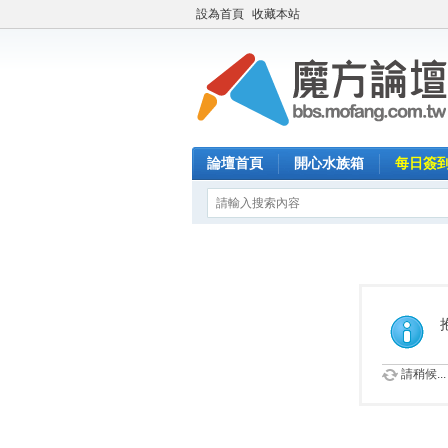
設為首頁
收藏本站
論壇首頁
開心水族箱
每日簽
請稍候...