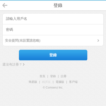
登錄
安全提問(未設置請忽略)
登錄
還沒有註冊？
首頁
|
登錄
|
註冊
簡易版
|
觸屏版
|
電腦版
|
客戶端
© Comsenz Inc.