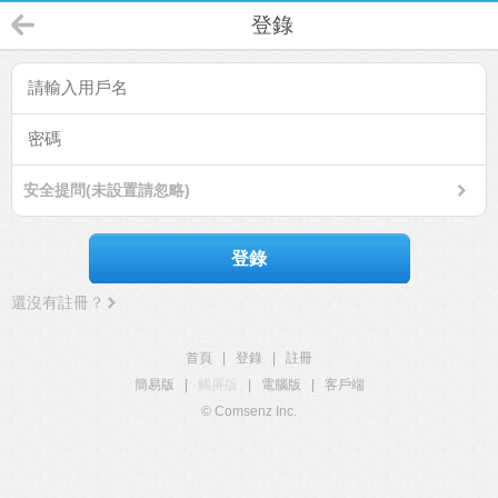
登錄
安全提問(未設置請忽略)
登錄
還沒有註冊？
首頁
|
登錄
|
註冊
簡易版
|
觸屏版
|
電腦版
|
客戶端
© Comsenz Inc.