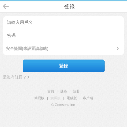
登錄
安全提問(未設置請忽略)
登錄
還沒有註冊？
首頁
|
登錄
|
註冊
簡易版
|
觸屏版
|
電腦版
|
客戶端
© Comsenz Inc.