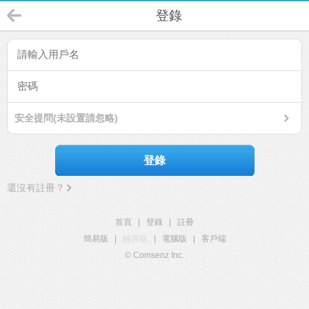
登錄
安全提問(未設置請忽略)
登錄
還沒有註冊？
首頁
|
登錄
|
註冊
簡易版
|
觸屏版
|
電腦版
|
客戶端
© Comsenz Inc.