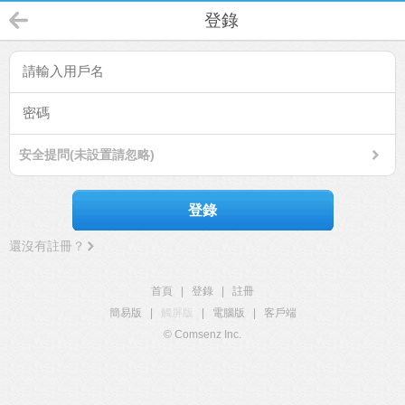
登錄
安全提問(未設置請忽略)
登錄
還沒有註冊？
首頁
|
登錄
|
註冊
簡易版
|
觸屏版
|
電腦版
|
客戶端
© Comsenz Inc.