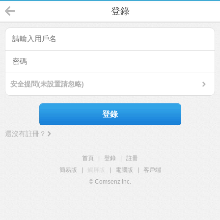
登錄
安全提問(未設置請忽略)
登錄
還沒有註冊？
首頁
|
登錄
|
註冊
簡易版
|
觸屏版
|
電腦版
|
客戶端
© Comsenz Inc.