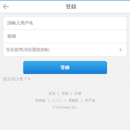
登錄
安全提問(未設置請忽略)
登錄
還沒有註冊？
首頁
|
登錄
|
註冊
簡易版
|
觸屏版
|
電腦版
|
客戶端
© Comsenz Inc.