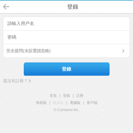
登錄
安全提問(未設置請忽略)
登錄
還沒有註冊？
首頁
|
登錄
|
註冊
簡易版
|
觸屏版
|
電腦版
|
客戶端
© Comsenz Inc.