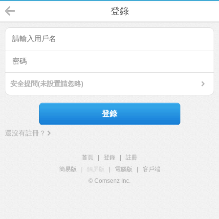
登錄
安全提問(未設置請忽略)
登錄
還沒有註冊？
首頁
|
登錄
|
註冊
簡易版
|
觸屏版
|
電腦版
|
客戶端
© Comsenz Inc.