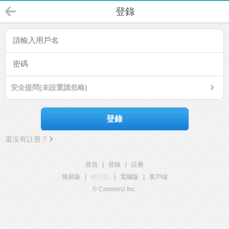
登錄
安全提問(未設置請忽略)
登錄
還沒有註冊？
首頁
|
登錄
|
註冊
簡易版
|
觸屏版
|
電腦版
|
客戶端
© Comsenz Inc.