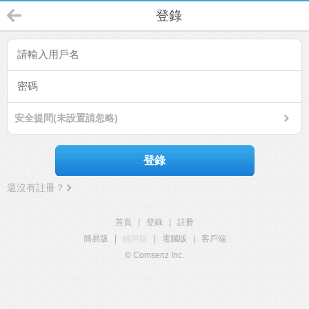
登錄
安全提問(未設置請忽略)
登錄
還沒有註冊？
首頁
|
登錄
|
註冊
簡易版
|
觸屏版
|
電腦版
|
客戶端
© Comsenz Inc.