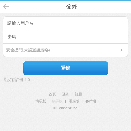
登錄
安全提問(未設置請忽略)
登錄
還沒有註冊？
首頁
|
登錄
|
註冊
簡易版
|
觸屏版
|
電腦版
|
客戶端
© Comsenz Inc.