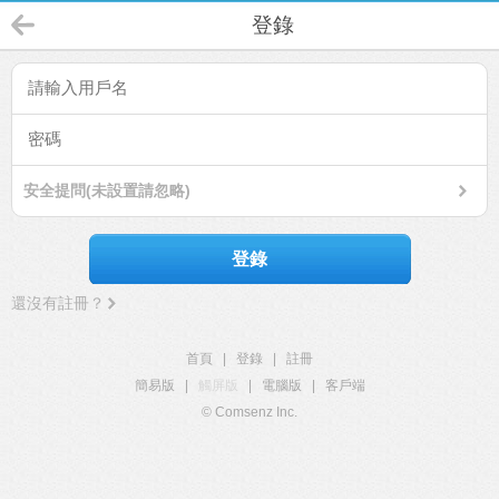
登錄
安全提問(未設置請忽略)
登錄
還沒有註冊？
首頁
|
登錄
|
註冊
簡易版
|
觸屏版
|
電腦版
|
客戶端
© Comsenz Inc.